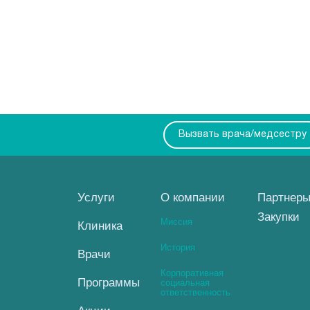
Вызвать врача/медсестру
Услуги
О компании
Партнер
Закупки
Миссия
Клиника
История
Врачи
Корпоративная
Программы
социальная
ответственность
Акции