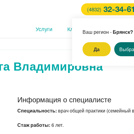
32-34-6
(4832)
Услуги
Клиника
Врачи
Ваш регион -
Брянск?
Да
Выбра
га Владимировна
ем педиатра
ормление санитарной
жки
ем кардиолога
Информация о специалисте
ем терапевта-
матолога
Специальность:
врач общей практики (семейный в
Стаж работы:
6 лет.