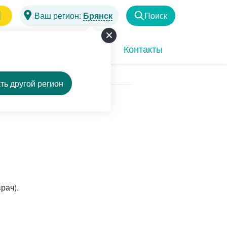
1
Ваш регион:
Брянск
Поиск
Найти
Программы
Акции
Контакты
ть другой регион
рач).