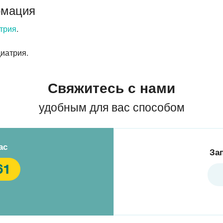
рмация
трия
.
иатрия.
Свяжитесь с нами
удобным для вас способом
ас
За
61