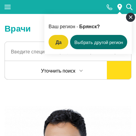
Закрыть поиск
Врачи
Ваш регион -
Брянск?
Да
Выбрать другой регион
Популярные запросы
Прием гинеколога
Уточнить поиск
Прием дерматовенеролога
Прием оториноларинголога
Компьютерная томография
Прием педиатра
Оформление санитарной книжки
Прием кардиолога