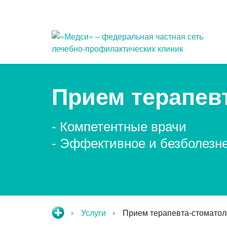
Популярные запросы
Прием терапев
Прием гинеколога
При
- Компетентные врачи
Прием дерматовенеролога
Оф
кни
- Эффективное и безболезн
Прием оториноларинголога
При
Компьютерная томография
При
сто
Услуги
Прием терапевта-стоматол