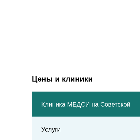
Беговая
Хорошёвская
Терехово
Н.Мнёвники
Ул
Улица Н.Ополчения
Кунцевская
Пионерская
Шелепиха
К
Международная
Филёвский парк
Выставочная
Багратионовская
Росси
Деловой центр
Фили
Дорог
Кутузовская
Славянский бульвар
Студенческая
Киевская
Цены и клиники
Парк Победы
Минская
Давыдково
Ломоносовский проспект
Аминьевское шоссе
Клиника МЕДСИ на Советской
Раменки
Парк Куль
Мичуринский проспект
Услуги
Очаково