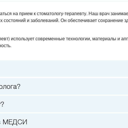
аться на прием к
стоматологу-терапевту
. Наш врач занима
 состояний и заболеваний. Он обеспечивает сохранение зд
певт
) использует современные технологии, материалы и ап
ость.
толога?
у?
 в МЕДСИ