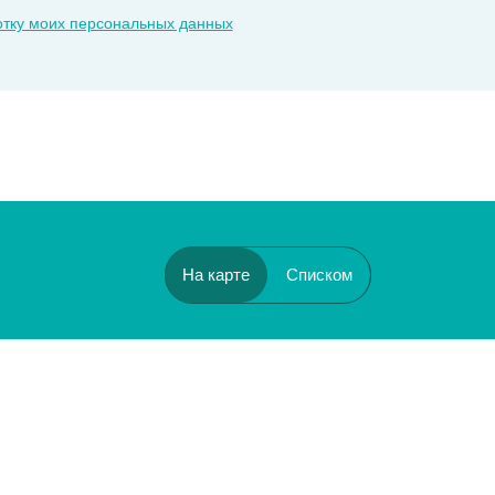
отку моих персональных данных
На карте
Списком
Бульвар Рокоссовского
Черкизовская
Щёлковская
Преображенская площадь
Первомайская
Сокольники
Измайловская
Красносельская