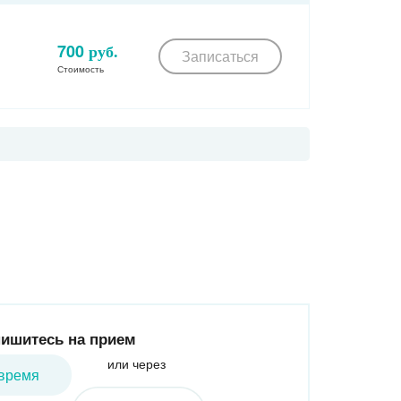
Дубровка
Волгоградский проспект
Кузьминки
Рязанский проспект
Текстильщики
Кожуховская
700
руб.
Записаться
Печатники
дская
Выхино
Стоимость
Ферганская улица
Южнопортовая
опарк
Волжская
Лермонтовский проспект
Косино
ская
Кленовый бульвар
Жулебино
Люблино
Салтыковская улица
Братиславская
Котельники
ская
Косино-Ухтомская
вская
Марьино
Некрасовка
цыно
Борисово
рехово
Шипиловская
одедовская
асногвардейская
Алма-Атинская
Зябликово
ишитесь на прием
или через
время