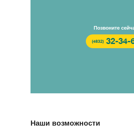
Новокурьяново
Потапово
Улица Горчако
Чечёрский проезд
Бунинская аллея
Позвоните сейч
32-34-
(4832)
Наши возможности