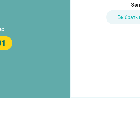
Лесопарковая
Улица Старокачаловская
Зап
ва
Б-р Адм Ушакова
Улица Скобелевская
Выбрать 
ас
61