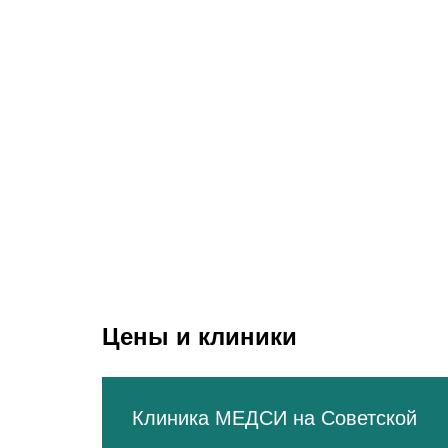
Октябрьское поле
Динам
Строгино
Крылатское
Полежаевская
Молодёжная
Беговая
Хорошёвская
Терехово
Н.Мнёвники
Ул
Улица Н.Ополчения
Кунцевская
Пионерская
Шелепиха
К
Международная
Филёвский парк
Выставочная
Багратионовская
Росси
Деловой центр
Фили
Дорог
Кутузовская
Славянский бульвар
Студенческая
Киевская
Цены и клиники
Парк Победы
Минская
Давыдково
Ломоносовский проспект
Аминьевское шоссе
Клиника МЕДСИ на Советской
Раменки