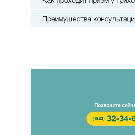
Как проходит прием у трих
Преимущества консультац
Позвоните сейч
32-34-
(4832)