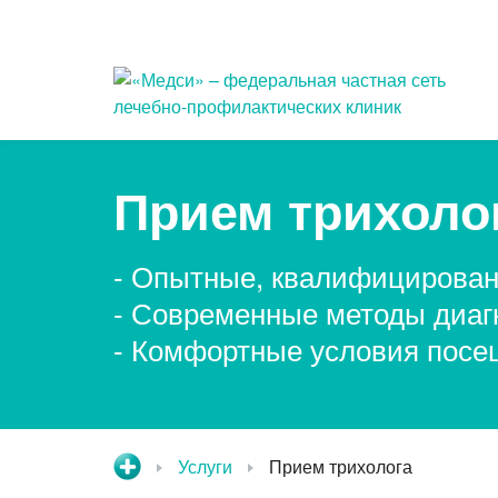
Популярные запросы
Прием трихоло
Прием гинеколога
При
- Опытные, квалифицирова
Прием дерматовенеролога
Оф
кни
- Современные методы диаг
Прием оториноларинголога
- Комфортные условия посе
При
Компьютерная томография
При
сто
Услуги
Прием трихолога