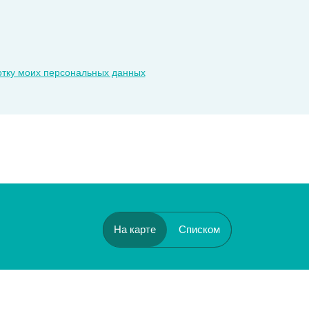
отку моих персональных данных
На карте
Списком
Бульвар Рокоссовского
Черкизовская