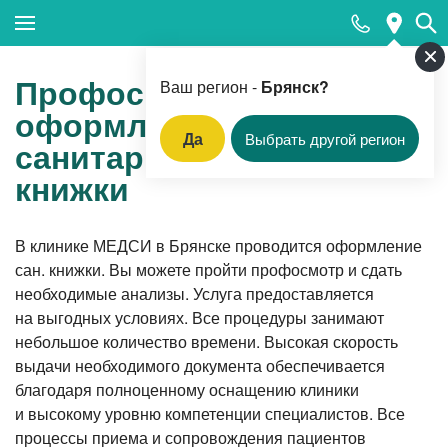
Закрыть поиск
Профосмотры,
Ваш регион -
Брянск?
оформление
Да
Выбрать другой регион
санитарной
Популярные запросы
книжки
Прием гинеколога
Прием дерматовенеролога
В клинике МЕДСИ в Брянске проводится оформление
сан. книжки. Вы можете пройти профосмотр и сдать
Прием оториноларинголога
необходимые анализы. Услуга предоставляется
Компьютерная томография
на выгодных условиях. Все процедуры занимают
небольшое количество времени. Высокая скорость
Прием педиатра
выдачи необходимого документа обеспечивается
Оформление санитарной книжки
благодаря полноценному оснащению клиники
и высокому уровню компетенции специалистов. Все
Прием кардиолога
процессы приема и сопровождения пациентов