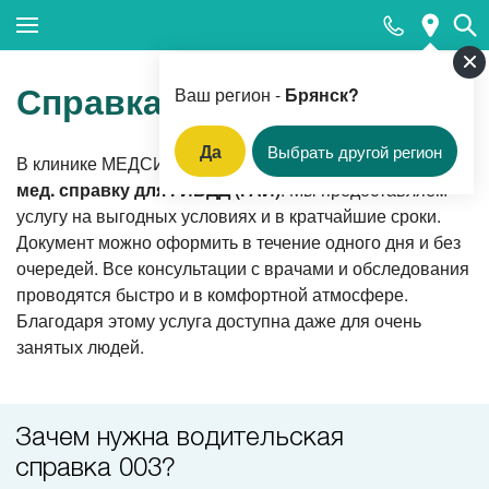
Закрыть поиск
Справка в ГИБДД
Ваш регион -
Брянск?
Да
Выбрать другой регион
В клинике МЕДСИ в Брянске вы можете
получить
Популярные запросы
мед. справку для ГИБДД (ГАИ)
. Мы предоставляем
услугу на выгодных условиях и в кратчайшие сроки.
Прием гинеколога
Документ можно оформить в течение одного дня и без
Прием дерматовенеролога
очередей. Все консультации с врачами и обследования
проводятся быстро и в комфортной атмосфере.
Прием оториноларинголога
Благодаря этому услуга доступна даже для очень
Компьютерная томография
занятых людей.
Прием педиатра
Оформление санитарной книжки
Зачем нужна водительская
Прием кардиолога
справка 003?