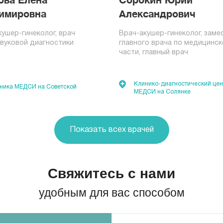
ова Елена
Сорокин Юрий
имировна
Александрович
ушер-гинеколог, врач
Врач-акушер-гинеколог, заме
звуковой диагностики
главного врача по медицинск
части, главный врач
Клинико-диагностический цен
ника МЕДСИ на Советской
МЕДСИ на Солянке
Показать всех врачей
Свяжитесь с нами
удобным для вас способом