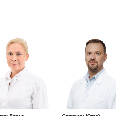
ва
Б-р Адм Ушакова
Улица Скобелевская