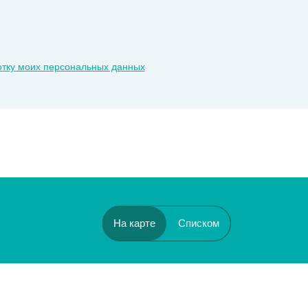
отку моих персональных данных
На карте
Списком
Бульвар Рокоссовского
Черкизовская