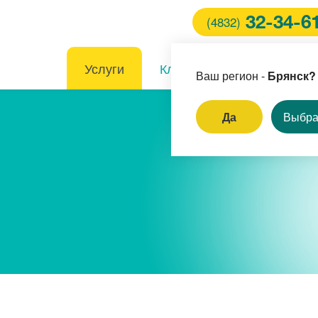
32-34-6
(4832)
Услуги
Клиника
Врачи
Ваш регион -
Брянск?
Да
Выбра
ем педиатра
ормление санитарной
жки
ем кардиолога
ем терапевта-
матолога