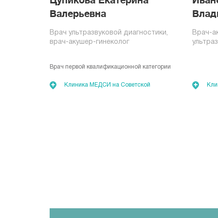
Цупикова Екатерина
Иван
Валерьевна
Влад
Врач ультразвуковой диагностики,
Врач-ак
врач-акушер-гинеколог
ультра
Врач первой квалификационной категории
Клиника МЕДСИ на Советской
Кли