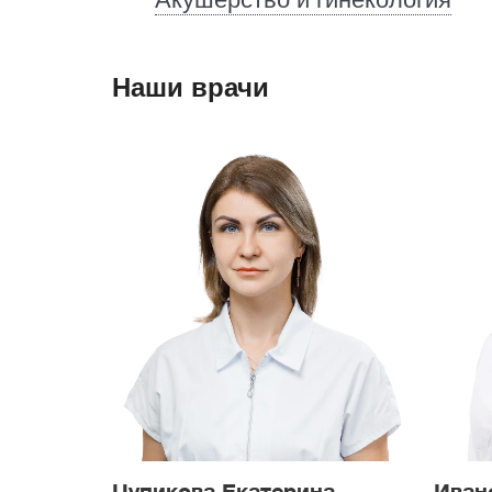
Новокурьяново
Потапово
Улица Горчако
Чечёрский проезд
Бунинская аллея
Наши врачи