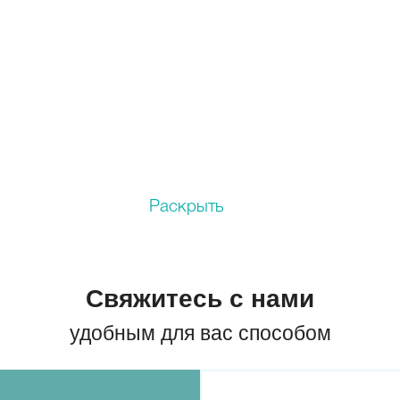
о
Новослободская
Проспект Мира
Белорусская
Сухаревская
Цветной бульвар
Трубная
ица 1905 года
Маяковская
Баррикадная
Пушкинская
Красны
раснопресненская
Тверская
Чеховская
Тургеневская
Кузнецкий мост
Чистые пруды
Лубянка
Сретенский бульвар
Эл
йская
Раскрыть
омиловская
Охотный ряд
Курская
Театральная
Александровский сад
Площадь Революции
Арбатская
Смоленская
Библиотека имени Ленина
Свяжитесь с нами
Китай-город
Боровицкая
Плющиха
удобным для вас способом
Кропоткинская
Волхонка
Новокузнецкая
Третьяковская
Полянка
туры