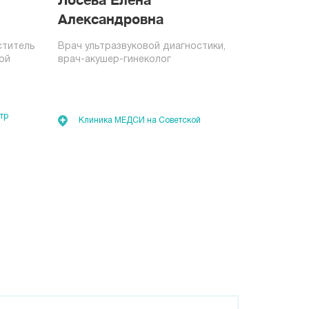
Лосева Елена
Александровна
ститель
Врач ультразвуковой диагностики,
ой
врач-акушер-гинеколог
тр
Клиника МЕДСИ на Советской