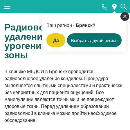
Закрыть поиск
Радиоволновое
Ваш регион -
Брянск?
удаление кондилом
Да
Выбрать другой регион
урогенитальной
Популярные запросы
зоны
Прием гинеколога
Прием дерматовенеролога
В клинике МЕДСИ в Брянске проводится
радиоволновое удаление кондилом. Процедура
Прием оториноларинголога
выполняется опытными специалистами и практически
Компьютерная томография
без неприятных для пациента ощущений. Все
манипуляции являются точными и не повреждают
Прием педиатра
здоровые ткани. Перед удалением образований
Оформление санитарной книжки
радиоволной в клинике можно пройти необходимое
обследование.
Прием кардиолога